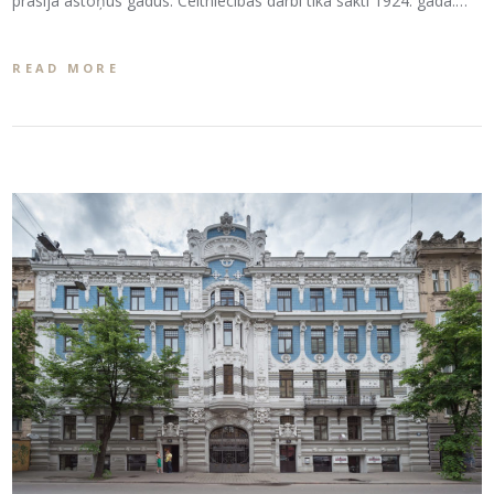
prasīja astoņus gadus. Celtniecības darbi tika sākti 1924. gadā.…
READ MORE