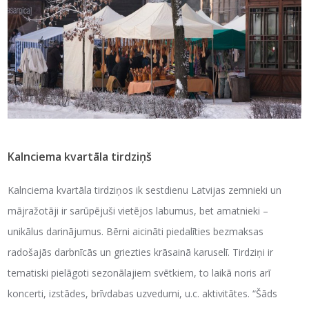
Kalnciema kvartāla tirdziņš
Kalnciema kvartāla tirdziņos ik sestdienu Latvijas zemnieki un
mājražotāji ir sarūpējuši vietējos labumus, bet amatnieki –
unikālus darinājumus. Bērni aicināti piedalīties bezmaksas
radošajās darbnīcās un griezties krāsainā karuselī. Tirdziņi ir
tematiski pielāgoti sezonālajiem svētkiem, to laikā noris arī
koncerti, izstādes, brīvdabas uzvedumi, u.c. aktivitātes. “Šāds