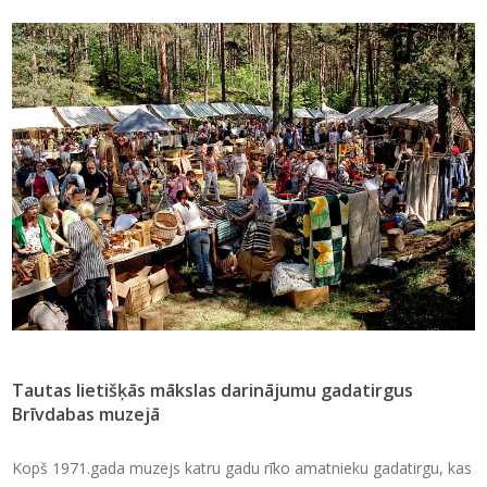
Tautas lietišķās mākslas darinājumu gadatirgus
Brīvdabas muzejā
Kopš 1971.gada muzejs katru gadu rīko amatnieku gadatirgu, kas