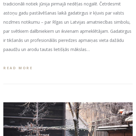
tradicionāli notiek jūnija pirmajā nedēļas nogalē. Četrdesmit
astoņu gadu pastāvēšanas laikā gadatirgus ir kļuvis par valsts
nozīmes notikumu – par Rīgas un Latvijas amatniecības simbolu,
par svētkiem dalībniekiem un ikvienam apmeklētājam. Gadatirgus
ir tikšanās un profesionālās pieredzes apmaiņas vieta dažādu
paaudžu un arodu tautas lietišķās mākslas…
READ MORE