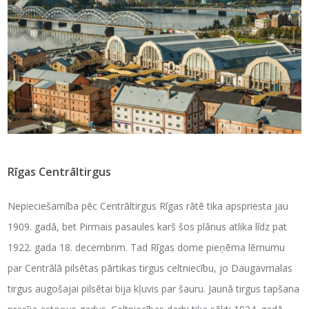
Rīgas Centrāltirgus
Nepieciešamība pēc Centrāltirgus Rīgas rātē tika apspriesta jau
1909. gadā, bet Pirmais pasaules karš šos plānus atlika līdz pat
1922. gada 18. decembrim. Tad Rīgas dome pieņēma lēmumu
par Centrālā pilsētas pārtikas tirgus celtniecību, jo Daugavmalas
tirgus augošajai pilsētai bija kļuvis par šauru. Jaunā tirgus tapšana