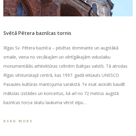
Svētā Pētera baznīcas tornis
Rīgas Sv. Pētera baznīca – pilsētas dominante un augstākā
smaile, viena no vecākajām un vērtīgākajām viduslaiku
monumentālās arhitektūras celtnēm Baltijas valstīs. Tā atrodas
Rīgas vēsturiskajā centrā, kas 1997. gadā iekļauts UNESCO
Pasaules kultūras mantojuma sarakstā. Te esat aicināti baudīt
mākslas izstādes un koncertus, kā arī no 72 metrus augstā
baznīcas torņa skatu laukuma vērot elpu…
READ MORE