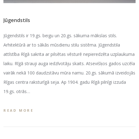
Jūgendstils
Jūgendstils ir 19.gs. beigu un 20.gs. sākuma mākslas stils.
Arhitektūrā ar to sākās mūsdienu stilu sistēma. Jūgendstila
attīstība Rīgā sakrita ar pilsētas vēsturē nepieredzēta uzplaukuma
laiku. Rīgā strauji auga iedzīvotāju skaits. Atsevišķos gados uzcēla
vairāk nekā 100 daudzstāvu mūra namu. 20.gs. sākumā izveidojās
Rīgas centra raksturīgā seja. Ap 1904. gadu Rīgā pilnīgi izzuda
19.gs. otrās…
READ MORE