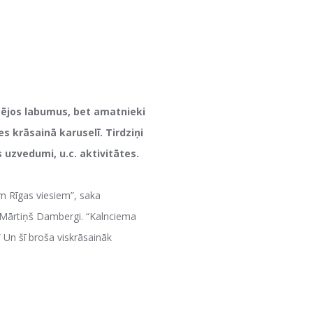
etējos labumus, bet amatnieki
s krāsainā karuselī. Tirdziņi
s uzvedumi, u.c. aktivitātes.
em Rīgas viesiem”, saka
un Mārtiņš Dambergi. “Kalnciema
” Un šī broša viskrāsaināk