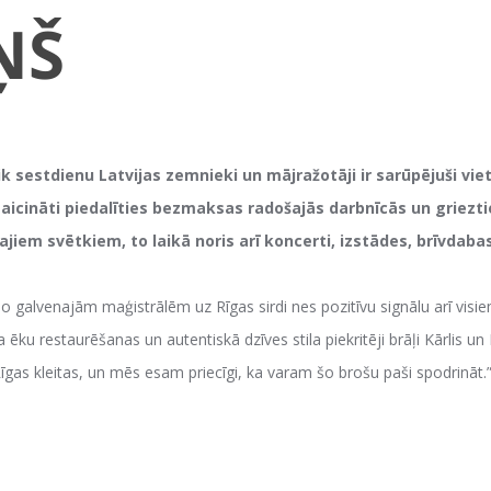
ŅŠ
ik sestdienu Latvijas zemnieki un mājražotāji ir sarūpējuši vi
 aicināti piedalīties bezmaksas radošajās darbnīcās un grieztie
ajiem svētkiem, to laikā noris arī koncerti, izstādes, brīvdaba
o galvenajām maģistrālēm uz Rīgas sirdi nes pozitīvu signālu arī visi
a ēku restaurēšanas un autentiskā dzīves stila piekritēji brāļi Kārlis 
 Rīgas kleitas, un mēs esam priecīgi, ka varam šo brošu paši spodrināt.