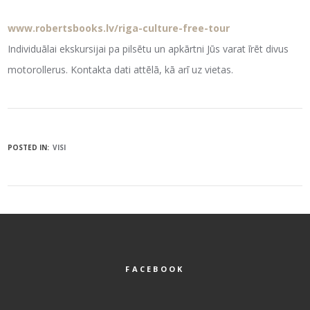
www.robertsbooks.lv/riga-culture-free-tour
Individuālai ekskursijai pa pilsētu un apkārtni Jūs varat īrēt divus
motorollerus. Kontakta dati attēlā, kā arī uz vietas.
POSTED IN:
VISI
FACEBOOK