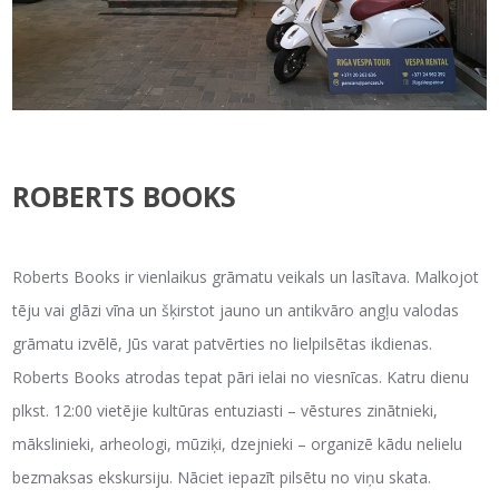
ROBERTS BOOKS
Roberts Books ir vienlaikus grāmatu veikals un lasītava. Malkojot
tēju vai glāzi vīna un šķirstot jauno un antikvāro angļu valodas
grāmatu izvēlē, Jūs varat patvērties no lielpilsētas ikdienas.
Roberts Books atrodas tepat pāri ielai no viesnīcas. Katru dienu
plkst. 12:00 vietējie kultūras entuziasti – vēstures zinātnieki,
mākslinieki, arheologi, mūziķi, dzejnieki – organizē kādu nelielu
bezmaksas ekskursiju. Nāciet iepazīt pilsētu no viņu skata.