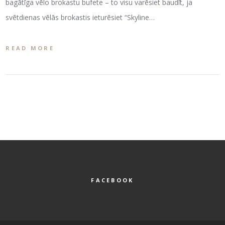
bagātīga vēlo brokastu bufete – to visu varēsiet baudīt, ja
svētdienas vēlās brokastis ieturēsiet “Skyline…
READ MORE
FACEBOOK