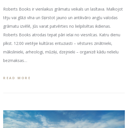
Roberts Books ir vienlaikus grāmatu veikals un lasītava. Malkojot
tēju vai glāzi vīna un šķirstot jauno un antikvāro angļu valodas
grāmatu izvēlē, Jūs varat patvērties no lielpilsētas ikdienas.
Roberts Books atrodas tepat pāri ielai no viesnīcas. Katru dienu
plkst. 12:00 vietējie kultūras entuziasti – vēstures zinātnieki,
mākslinieki, arheologi, mūziķi, dzejnieki – organizē kādu nelielu
bezmaksas…
READ MORE