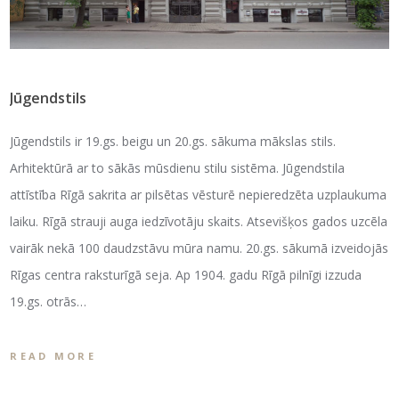
Jūgendstils
Jūgendstils ir 19.gs. beigu un 20.gs. sākuma mākslas stils.
Arhitektūrā ar to sākās mūsdienu stilu sistēma. Jūgendstila
attīstība Rīgā sakrita ar pilsētas vēsturē nepieredzēta uzplaukuma
laiku. Rīgā strauji auga iedzīvotāju skaits. Atsevišķos gados uzcēla
vairāk nekā 100 daudzstāvu mūra namu. 20.gs. sākumā izveidojās
Rīgas centra raksturīgā seja. Ap 1904. gadu Rīgā pilnīgi izzuda
19.gs. otrās…
READ MORE